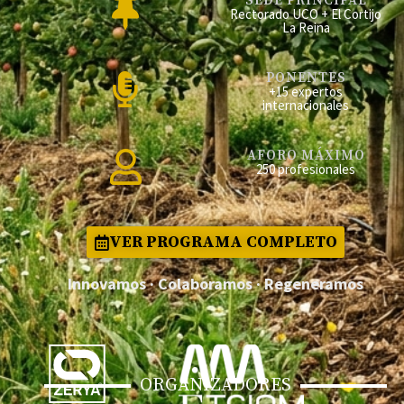
SEDE PRINCIPAL
Rectorado UCO + El Cortijo
La Reina
PONENTES
+15 expertos
internacionales
AFORO MÁXIMO
250 profesionales
VER PROGRAMA COMPLETO
Innovamos · Colaboramos · Regeneramos
ORGANIZADORES