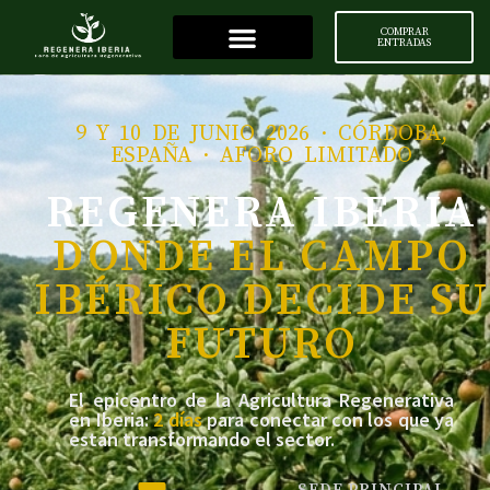
COMPRAR
ENTRADAS
9 Y 10 DE JUNIO 2026 · CÓRDOBA,
ESPAÑA · AFORO LIMITADO
REGENERA IBERIA
DONDE EL CAMPO
IBÉRICO DECIDE SU
FUTURO
El epicentro de la Agricultura Regenerativa
en Iberia:
2 días
para conectar con los que ya
están transformando el sector.