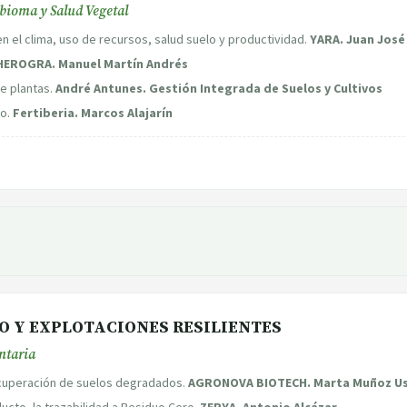
obioma y Salud Vegetal
n el clima, uso de recursos, salud suelo y productividad.
YARA. Juan José
HEROGRA. Manuel Martín Andrés
de plantas.
André Antunes. Gestión Integrada de Suelos y Cultivos
lo.
Fertiberia. Marcos Alajarín
CO Y EXPLOTACIONES RESILIENTES
ntaria
recuperación de suelos degradados.
AGRONOVA BIOTECH. Marta Muñoz U
ducto, la trazabilidad a Residuo Cero.
ZERYA. Antonio Alcázar