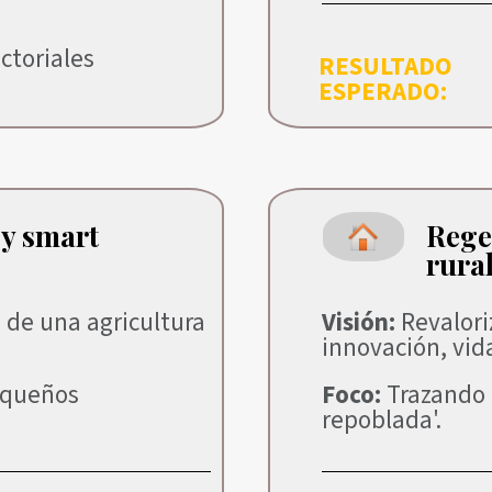
toriales
RESULTADO
ESPERADO:
 y smart
Rege
rura
 de una agricultura
Visión:
Revalori
innovación, vida
equeños
Foco:
Trazando 
repoblada'.