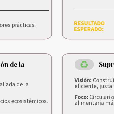
RESULTADO
ores prácticas.
ESPERADO:
ón de la
Supr
Visión:
Construi
aliada de la
eficiente, justa
Foco:
Circulari
cios ecosistémicos.
alimentaria más