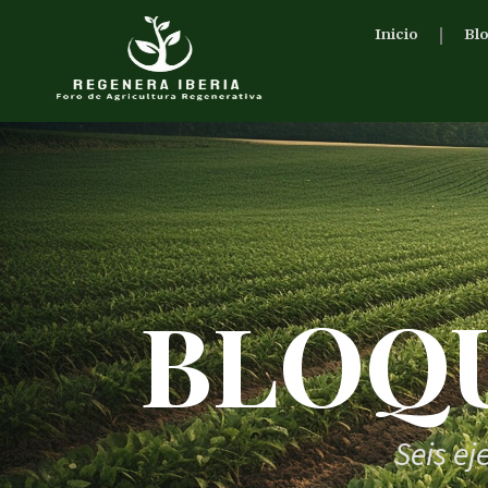
Inicio
Bl
BLOQU
Seis ej