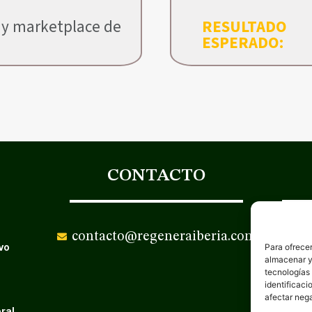
 y marketplace de
RESULTADO
ESPERADO:
CONTACTO
contacto@regeneraiberia.com
vo
Para ofrecer
almacenar y/
tecnologías
identificaci
afectar nega
ral