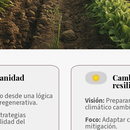
osanidad
Camb
resil
o desde una lógica
Visión:
Preparar
 regenerativa.
climático camb
trategias
Foco:
Adaptar c
lidad del
mitigación.