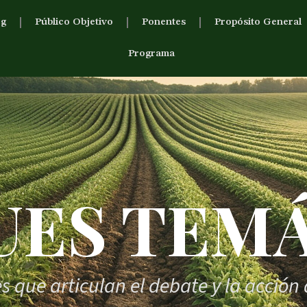
og
Público Objetivo
Ponentes
Propósito General
Programa
ES TEMÁ
es que articulan el debate y la acción 